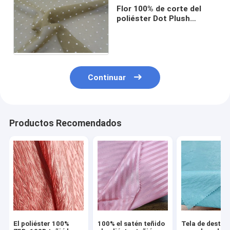
Flor 100% de corte del
poliéster Dot Plush
Chiffon Clothing Fabric
62G 75DX75D
Continuar
Productos Recomendados
El poliéster 100%
100% el satén teñido
Tela de destell