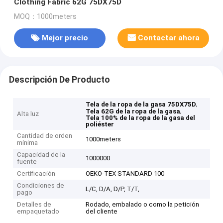
Clothing Fabric 62G 75DX75D
MOQ：1000meters
Mejor precio
Contactar ahora
Descripción De Producto
,
Tela de la ropa de la gasa 75DX75D
,
Tela 62G de la ropa de la gasa
Alta luz
Tela 100% de la ropa de la gasa del
poliéster
Cantidad de orden
1000meters
mínima
Capacidad de la
1000000
fuente
Certificación
OEKO-TEX STANDARD 100
Condiciones de
L/C, D/A, D/P, T/T,
pago
Detalles de
Rodado, embalado o como la petición
empaquetado
del cliente